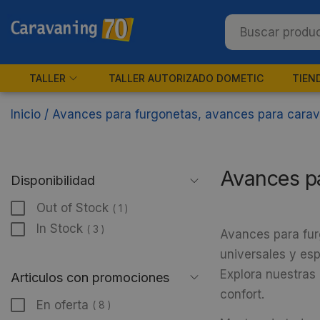
TALLER
TALLER AUTORIZADO DOMETIC
TIEN
Inicio
/
Avances para furgonetas, avances para cara
Avances p
Disponibilidad
Out of Stock
( 1 )
In Stock
( 3 )
Avances para fur
universales y esp
Explora nuestras 
Articulos con promociones
confort.
En oferta
( 8 )