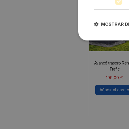
MOSTRAR D
Avancé trasero Ren
Trafic
199,00
€
Añadir al carrit