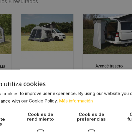
los 8 resultados
Avancé trasero
gua
Avancé lateral Española
INSTANT para VW T5,
y
para furgoneta altura
L 135 x A 170/112 x A 195
r
b utiliza cookies
185-220cm El avancé
145,00
€
solar también se puede
 cookies to improve user experience. By using our website you c
utilizar como toldo
Añadir al carrito
dance with our Cookie Policy.
Más información
269,00
€
Cookies de
Cookies de
Añadir al carrito
nte
rendimiento
preferencias
fu
s