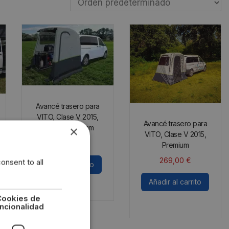
Avancé trasero para
VITO, Clase V 2015,
Avancé trasero para
200x195x208cm
×
VITO, Clase V 2015,
199,00
€
Premium
269,00
€
onsent to all
Añadir al carrito
Añadir al carrito
Cookies de
ncionalidad