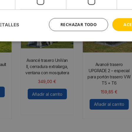
RECHAZAR TODO
ACE
ETALLES
Avancé trasero UniVan
ault
Avancé trasero
II, cerradura extralarga,
UPGRADE 2 – especial
ventana con mosquitera
para portón trasero VW
349,00
€
T5 + T6
159,85
€
o
Añadir al carrito
Añadir al carrito