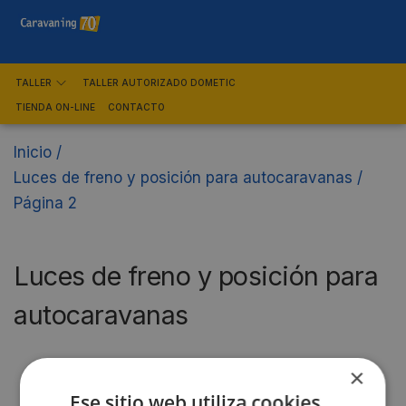
TALLER
TALLER AUTORIZADO DOMETIC
TIENDA ON-LINE
CONTACTO
Inicio
/
Luces de freno y posición para autocaravanas
/
Página 2
Luces de freno y posición para
autocaravanas
×
Filtro
Ese sitio web utiliza cookies