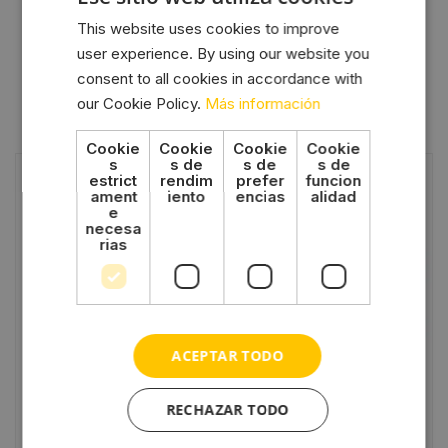
This website uses cookies to improve
user experience. By using our website you
consent to all cookies in accordance with
our Cookie Policy.
Más información
Ver anterior
Cookie
Cookie
Cookie
Cookie
s
s de
s de
s de
estrict
rendim
prefer
funcion
ament
iento
encias
alidad
e
necesa
rias
ACEPTAR TODO
Piloto de posición blanco
Reflector triangular, rojo
HELLA
RECHAZAR TODO
7,00
€
12,00
€