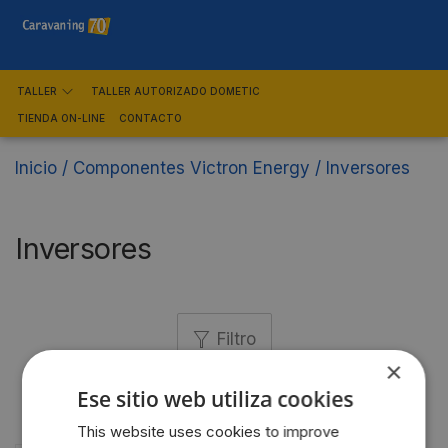
TALLER
TALLER AUTORIZADO DOMETIC
TIENDA ON-LINE
CONTACTO
Inicio
/
Componentes Victron Energy
/
Inversores
Inversores
Filtro
×
Ese sitio web utiliza cookies
This website uses cookies to improve