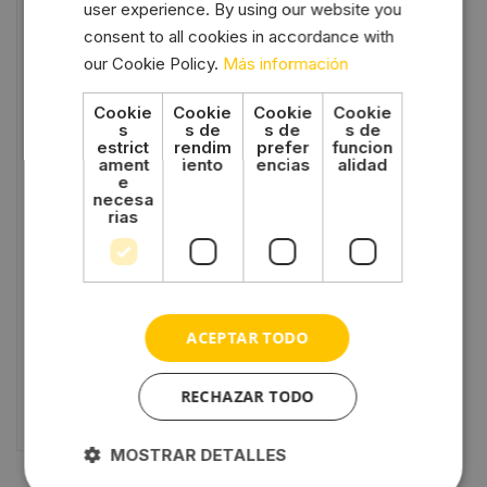
user experience. By using our website you
consent to all cookies in accordance with
our Cookie Policy.
Más información
Cookie
Cookie
Cookie
Cookie
s
s de
s de
s de
estrict
rendim
prefer
funcion
ament
iento
encias
alidad
e
necesa
rias
Inversor Phoenix
VE.Direct Victron
-
88,00
€
778,00
€
ACEPTAR TODO
Seleccionar
opciones
RECHAZAR TODO
MOSTRAR DETALLES