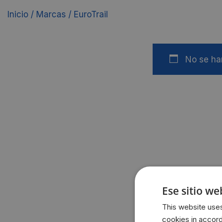
Inicio
/
Marcas
/
EuroTrail
No se han
Ese sitio we
This website uses
cookies in accor