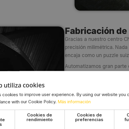
Fabricación de 
Gracias a nuestro centro 
precisión milimétrica. Nada
encaja como un puzzle suiz
Automatizamos gran parte d
ofrecerte plazos de entrega
los acabados.
b utiliza cookies
 cookies to improve user experience. By using our website you c
dance with our Cookie Policy.
Más información
Cookies de
Cookies de
nte
rendimiento
preferencias
fu
s