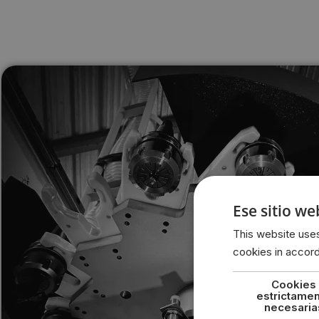
Ese sitio we
This website uses
cookies in accor
Cookies
estrictame
necesaria