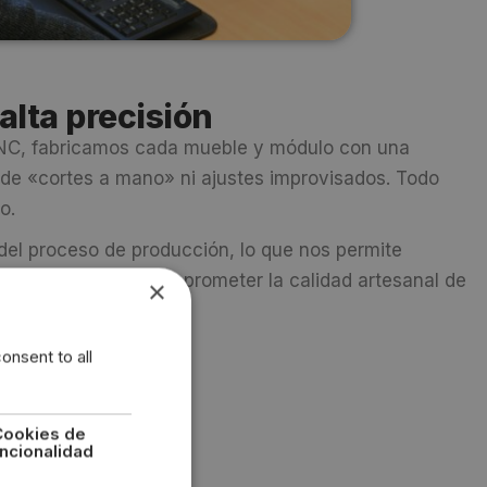
alta precisión
CNC, fabricamos cada mueble y módulo con una
 de «cortes a mano» ni ajustes improvisados. Todo
o.
el proceso de producción, lo que nos permite
 más cortos, sin comprometer la calidad artesanal de
×
onsent to all
Cookies de
ncionalidad