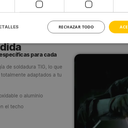
RECHAZAR TODO
ACE
ETALLES
edida
específicas para cada
ía de soldadura TIG, lo que
 totalmente adaptados a tu
oxidable o aluminio
en el techo