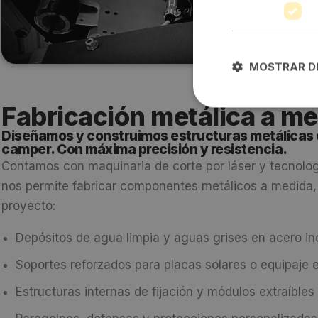
MOSTRAR D
Fabricación metálica a m
Diseñamos y construimos estructuras metálicas 
camper. Con máxima precisión y resistencia.
Contamos con maquinaria de corte por láser y tecnolog
nos permite fabricar componentes metálicos a medida,
proyecto:
Depósitos de agua limpia y aguas grises en acero in
Soportes reforzados para placas solares o equipaje 
Estructuras internas de fijación y módulos extraíbles