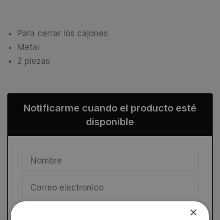
Para cerrar los cajones
Metal
2 piezas
Notificarme cuando el producto esté
disponible
×
Estoy de acuerdo con el
terms
and