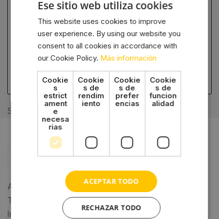
Ese sitio web utiliza cookies
política de privacidad
This website uses cookies to improve
user experience. By using our website you
consent to all cookies in accordance with
our Cookie Policy.
Más información
Cookie
Cookie
Cookie
Cookie
s
s de
s de
s de
estrict
rendim
prefer
funcion
ament
iento
encias
alidad
SKU:
532490
e
necesa
rias
Descripción
ACEPTAR TODO
Aletas de doble rodillo para bloquear cajones.
Tipo de material: Metal
RECHAZAR TODO
Incluir: 1 Recogedor de doble rodillo, 2 piezas