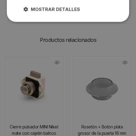
MOSTRAR DETALLES
Productos relacionados
Cierre pulsador MINI Nikel
Rosetón + Botón plata
mate con cajetin balnco
grosor de la puerta 16 mm