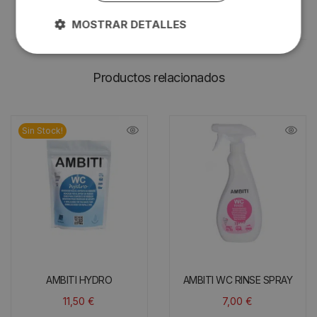
MOSTRAR DETALLES
Productos relacionados
Sin Stock!
AMBITI HYDRO
AMBITI WC RINSE SPRAY
11,50
€
7,00
€