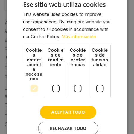
Ese sitio web utiliza cookies
e
Marca
:
This website uses cookies to improve
user experience. By using our website you
Aditivo perfumado, para su uso continuado en
consent to all cookies in accordance with
inodoros
químicos portátiles,
o cassettes, y
our Cookie Policy.
Más información
en
depósitos de residuos.
Destinado a la
descomposición y eliminación de
Cookie
Cookie
Cookie
Cookie
s
s de
s de
s de
los
residuos
orgánicos y papel higiénico.
estrict
rendim
prefer
funcion
ament
iento
encias
alidad
Formulación a base de productos totalmente
e
necesa
atóxicos, biodegradables y no inflamables.
rias
Licúa, perfuma y elimina los malos olores
asegurando una protección residual frente a
contaminaciones. No daña ningún material ni
ACEPTAR TODO
deteriora las gomas del inodoro.
Garrafa de 2 litros (± 16 dosificaciones).
RECHAZAR TODO