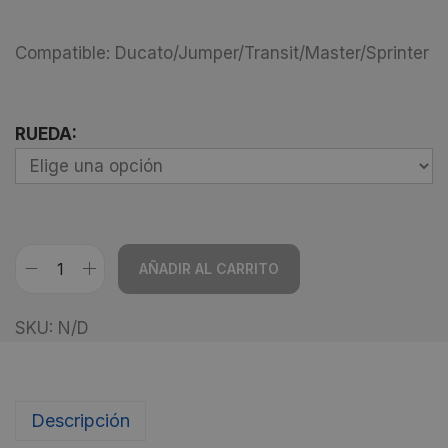
Compatible: Ducato/Jumper/Transit/Master/Sprinter
RUEDA:
AÑADIR AL CARRITO
A
SKU:
N/D
l
t
e
r
Descripción
n