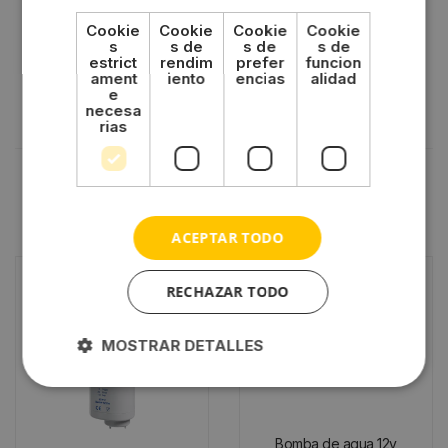
Cookie
Cookie
Cookie
Cookie
s
s de
s de
s de
estrict
rendim
prefer
funcion
ament
iento
encias
alidad
e
necesa
rias
También te recomendamos…
ACEPTAR TODO
RECHAZAR TODO
MOSTRAR DETALLES
Bomba de agua 12v