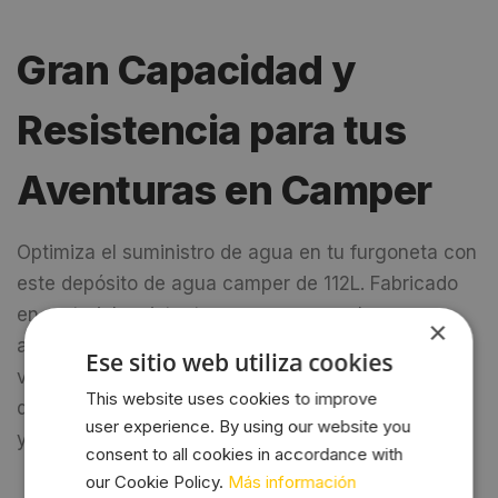
a
Gran Capacidad y
t
i
Resistencia para tus
v
e
Aventuras en Camper
:
Optimiza el suministro de agua en tu furgoneta con
este depósito de agua camper de 112L. Fabricado
en material resistente y seguro para el
×
almacenamiento de aguas limpias, es ideal para
Ese sitio web utiliza cookies
viajes largos. Compatible con diferentes sistemas
This website uses cookies to improve
de instalación, garantiza un flujo de agua eficiente
user experience. By using our website you
y seguro.
consent to all cookies in accordance with
our Cookie Policy.
Más información