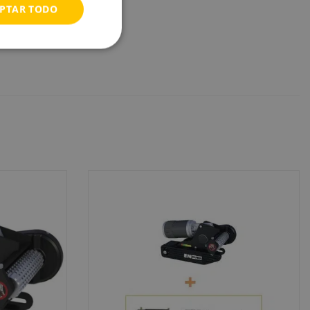
PTAR TODO
oh opcional, no