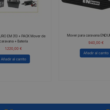
Mover para caravana END
URO EM 313 + PACK Mover de
caravana + Batería
940,00
€
1.220,00
€
Añadir al carrito
Añadir al carrito