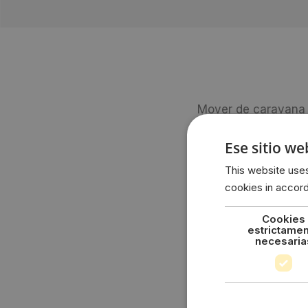
Mover de caravan
Descubra la nueva 
Ese sitio we
mejoras para ofrece
This website uses
– una mejor protecc
cookies in accor
– una motorización 
Cookies
menos ruidoso
estrictame
necesaria
– un nuevo guijarro
para un mejor cont
– una nueva caja de