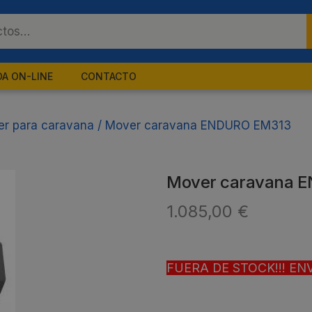
DA ON-LINE
CONTACTO
r para caravana
/
Mover caravana ENDURO EM313
Mover caravana 
1.085,00
€
FUERA DE STOCK!!! ENVI