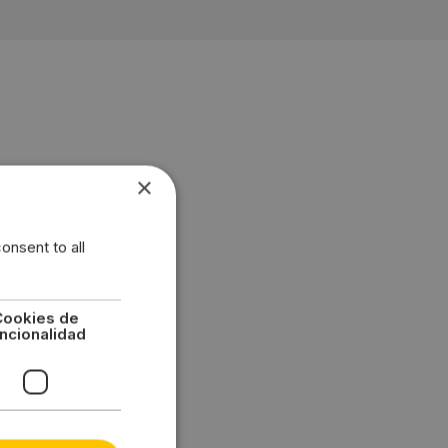
×
de las últimas
 modelos ofrecen:
onsent to all
caravanas
ás duradero y
Cookies de
ncionalidad
l eje de la rueda