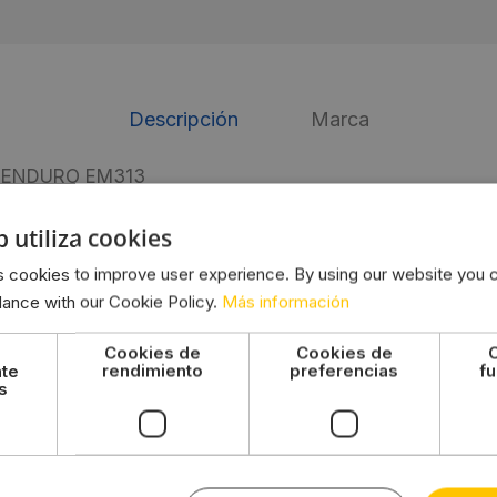
Descripción
Marca
a ENDURO EM313
generación de Mover caravana Enduro que se beneficia 
b utiliza cookies
rle cada vez más rendimiento y facilidad Estos nuevos
 cookies to improve user experience. By using our website you c
ión del suelo que permite la instalación de numerosas 
dance with our Cookie Policy.
Más información
y transmisión mejoradas: el sistema es más potente, m
Cookies de
Cookies de
nte
rendimiento
preferencias
fu
s
 de accionamiento de 70mm de diámetro reenfocado en e
acto con
ella
 control y un mando a distancia con pantalla digital