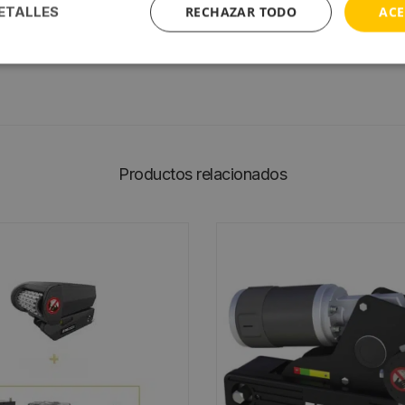
RECHAZAR TODO
ACE
ETALLES
ión smartphone (conexión a través de adaptador Blueto
Productos relacionados