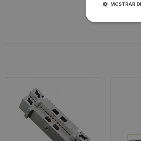
MOSTRAR D
– una nueva aplicac
incluido)