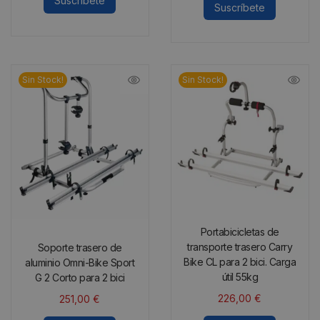
Suscríbete
Suscríbete
Sin Stock!
Sin Stock!
Portabicicletas de
transporte trasero Carry
Soporte trasero de
Bike CL para 2 bici. Carga
aluminio Omni-Bike Sport
útil 55kg
G 2 Corto para 2 bici
226,00
€
251,00
€