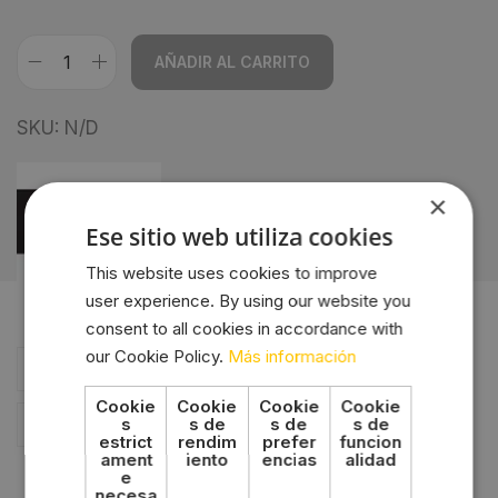
AÑADIR AL CARRITO
A
SKU:
N/D
l
t
e
×
r
Ese sitio web utiliza cookies
n
This website uses cookies to improve
a
user experience. By using our website you
t
consent to all cookies in accordance with
i
our Cookie Policy.
Más información
Descripción
v
Cookie
Cookie
Cookie
Cookie
e
Marca
s
s de
s de
s de
estrict
rendim
prefer
funcion
:
ament
iento
encias
alidad
e
necesa