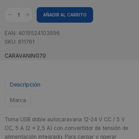
A
AÑADIR AL CARRITO
l
t
EAN:
4019524103896
e
SKU:
811761
r
n
CARAVANING70
a
t
i
Descripción
v
e
Marca
:
Toma USB doble autocaravana 12-24
V CC
/
5 V
CC
, 5
A
(
2
x 2,5 A
)
con convertidor
de
tensión de
alimentación integrado
.
Para
cargar
y operar