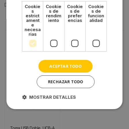
Duración de la corriente de salida 4.4
A
(
2
x 2.2 A
)
Cookie
Cookie
Cookie
Cookie
s
s de
s de
s de
estrict
rendim
prefer
funcion
ament
iento
encias
alidad
e
necesa
rias
También te recomendamos…
ACEPTAR TODO
RECHAZAR TODO
MOSTRAR DETALLES
Toma USB Doble, UCB-A